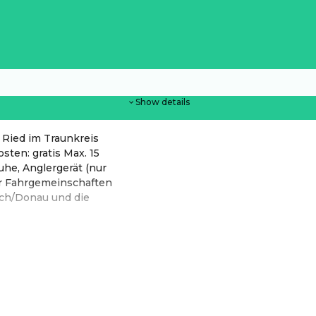
Show details
 Ried im Traunkreis
sten: gratis Max. 15
he, Anglergerät (nur
ür Fahrgemeinschaften
ach/Donau und die
hop