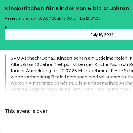
Kinderfischen für Kinder von 6 bis 12 Jahren
-
Reservierung ab Fr.03.07.26 ab 18.00 Uhr bis 12.07.26
,
-
July 16, 2026
SPÖ Aschach/Donau Kinderfischen am Stdelmairteich in
Alter: 6 bis 12 Jahre Treffpunkt bei der Kirche Aschach Ko
Kinder Anmeldung bis 12.07.26 Mitzunehmen: Feste Schu
wenn vorhanden); Begleitpersonen sind willkommen; f
werden Kindersitze benötigt. Die Marktgemeinde Asch
Vereine übernehmen keine Haftung für die Teilnehmer.
Read more
This event is over.
Go to the current events of Online-S
EN ·
English