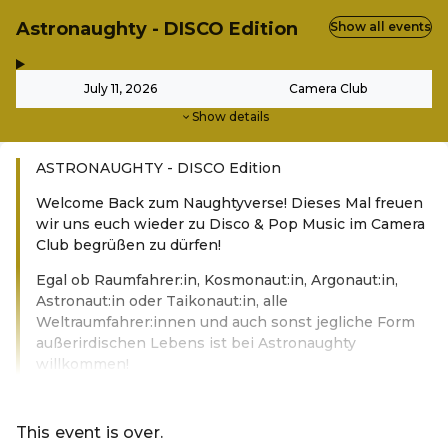
Astronaughty - DISCO Edition
Show all events
,
-
July 11, 2026
Camera Club
Show details
ASTRONAUGHTY - DISCO Edition
Welcome Back zum Naughtyverse! Dieses Mal freuen
wir uns euch wieder zu Disco & Pop Music im Camera
Club begrüßen zu dürfen!
Egal ob Raumfahrer:in, Kosmonaut:in, Argonaut:in,
Astronaut:in oder Taikonaut:in, alle
Weltraumfahrer:innen und auch sonst jegliche Form
außerirdischen Lebens ist bei Astronaughty
willkommen!
Read more
This event is over.