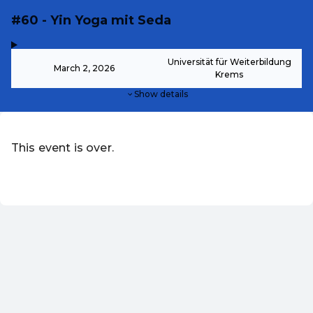
#60 - Yin Yoga mit Seda
,
-
Universität für Weiterbildung
March 2, 2026
Krems
Show details
This event is over.
EN ·
English