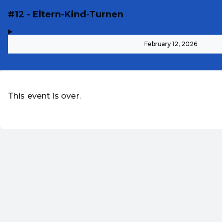
#12 - Eltern-Kind-Turnen
,
-
February 12, 2026
This event is over.
EN ·
English