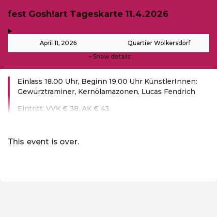
fest Gosh!art Tageskarte 11.4.2026
,
-
April 11, 2026
Quartier Wolkersdorf
Show details
Einlass 18.00 Uhr, Beginn 19.00 Uhr KünstlerInnen:
Gewürztraminer, Kernölamazonen, Lucas Fendrich
Eintritt: VVK € 38, AK € 43
Read more
This event is over.
EN ·
English