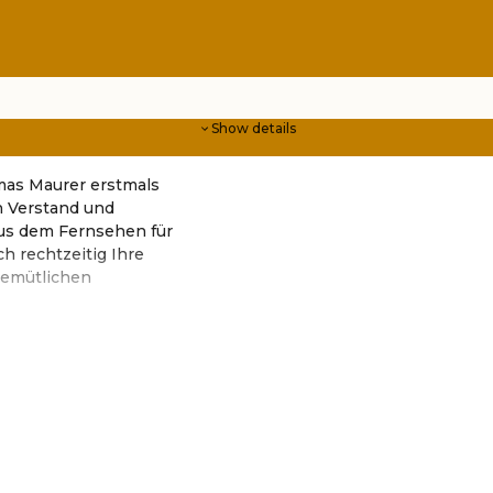
Show details
omas Maurer erstmals
n Verstand und
us dem Fernsehen für
ch rechtzeitig Ihre
 gemütlichen