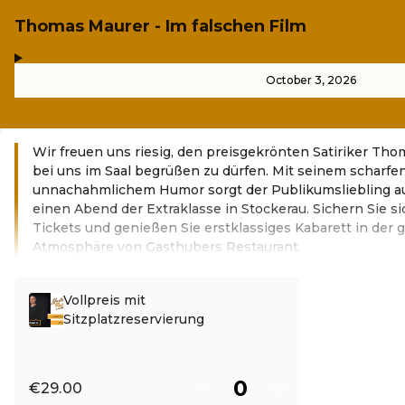
Thomas Maurer - Im falschen Film
,
-
October 3, 2026
Wir freuen uns riesig, den preisgekrönten Satiriker Th
bei uns im Saal begrüßen zu dürfen. Mit seinem scharfe
unnachahmlichem Humor sorgt der Publikumsliebling a
einen Abend der Extraklasse in Stockerau. Sichern Sie si
Tickets und genießen Sie erstklassiges Kabarett in der
Atmosphäre von Gasthubers Restaurant.
Read more
Vollpreis mit
Sitzplatzreservierung
€29.00