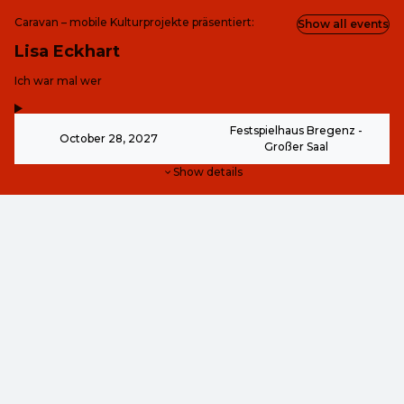
Caravan – mobile Kulturprojekte präsentiert:
Show all events
Lisa Eckhart
-
Ich war mal wer
,
-
Festspielhaus Bregenz -
October 28, 2027
Großer Saal
Show details