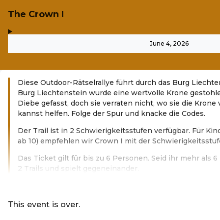
The Crown I
,
-
June 4, 2026
Diese Outdoor-Rätselrallye führt durch das Burg Liechten
Burg Liechtenstein wurde eine wertvolle Krone gestohlen
Diebe gefasst, doch sie verraten nicht, wo sie die Krone
kannst helfen. Folge der Spur und knacke die Codes.
Der Trail ist in 2 Schwierigkeitsstufen verfügbar. Für Ki
ab 10) empfehlen wir Crown I mit der Schwierigkeitsstuf
Das Ticket gilt für bis zu 6 Personen. Seid ihr mehr als
2 Trails und spielt gegeneinander.
Read more
This event is over.
Go to the current events of Codeknac