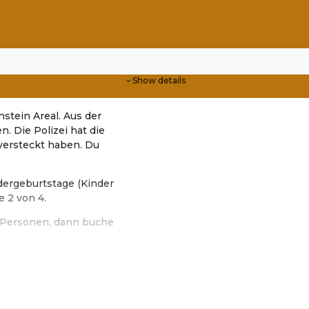
Show details
stein Areal. Aus der
. Die Polizei hat die
 versteckt haben. Du
ndergeburtstage (Kinder
e 2 von 4.
 6 Personen, dann buche
ker Entertainment e.U.