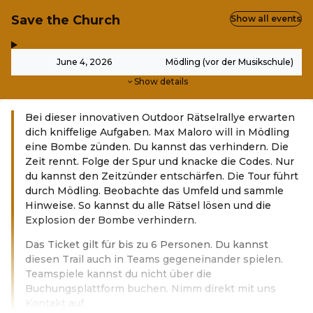
Save the Church
Show all events
,
-
June 4, 2026
Mödling (vor der Musikschule)
Show details
Bei dieser innovativen Outdoor Rätselrallye erwarten
dich kniffelige Aufgaben. Max Maloro will in Mödling
eine Bombe zünden. Du kannst das verhindern. Die
Zeit rennt. Folge der Spur und knacke die Codes. Nur
du kannst den Zeitzünder entschärfen. Die Tour führt
durch Mödling. Beobachte das Umfeld und sammle
Hinweise. So kannst du alle Rätsel lösen und die
Explosion der Bombe verhindern.
Das Ticket gilt für bis zu 6 Personen. Du kannst
diesen Trail auch in Teams gegeneinander spielen.
Teamspiele kannst du nicht über die
Buchungsplattform buchen. Nimm direkt mit uns
Kontakt auf.