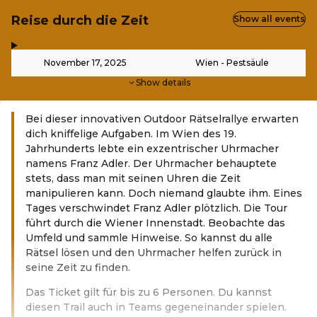
Reise durch die Zeit
Show all events
,
-
November 17, 2025
Wien - Pestsäule
Show details
Bei dieser innovativen Outdoor Rätselrallye erwarten
dich kniffelige Aufgaben. Im Wien des 19.
Jahrhunderts lebte ein exzentrischer Uhrmacher
namens Franz Adler. Der Uhrmacher behauptete
stets, dass man mit seinen Uhren die Zeit
manipulieren kann. Doch niemand glaubte ihm. Eines
Tages verschwindet Franz Adler plötzlich. Die Tour
führt durch die Wiener Innenstadt. Beobachte das
Umfeld und sammle Hinweise. So kannst du alle
Rätsel lösen und den Uhrmacher helfen zurück in
seine Zeit zu finden.
Das Ticket gilt für bis zu 6 Personen. Du kannst
diesen Trail auch in Teams gegeneinander spielen.