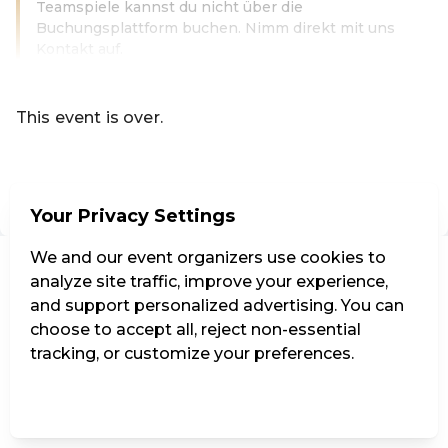
Teamspiele kannst du nicht über die
Buchungsplattform buchen. Nimm direkt mit uns
Kontakt auf.
Read more
This event is over.
Go to the current events of Codeknacker Entertainment e
EN ·
English
Your Privacy Settings
We and our event organizers use cookies to
analyze site traffic, improve your experience,
and support personalized advertising. You can
choose to accept all, reject non-essential
tracking, or customize your preferences.
Manage Settings
Reject all
Accept all