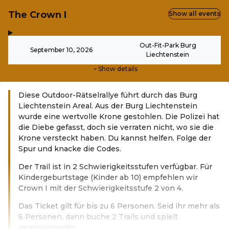
The Crown I
Show all events
,
-
Out-Fit-Park Burg
September 10, 2026
Liechtenstein
Show details
Diese Outdoor-Rätselrallye führt durch das Burg
Liechtenstein Areal. Aus der Burg Liechtenstein
wurde eine wertvolle Krone gestohlen. Die Polizei hat
die Diebe gefasst, doch sie verraten nicht, wo sie die
Krone versteckt haben. Du kannst helfen. Folge der
Spur und knacke die Codes.
Der Trail ist in 2 Schwierigkeitsstufen verfügbar. Für
Kindergeburtstage (Kinder ab 10) empfehlen wir
Crown I mit der Schwierigkeitsstufe 2 von 4.
Das Ticket gilt für bis zu 6 Personen. Seid ihr mehr als
6 Personen, dann buche 2 Trails und spielt
gegeneinander.