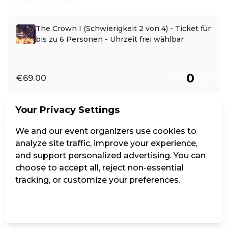
Read more
The Crown I (Schwierigkeit 2 von 4) - Ticket für
bis zu 6 Personen - Uhrzeit frei wählbar
€69.00
Your Privacy Settings
EN ·
English
We and our event organizers use cookies to
analyze site traffic, improve your experience,
and support personalized advertising. You can
choose to accept all, reject non-essential
tracking, or customize your preferences.
Manage Settings
Reject all
Accept all