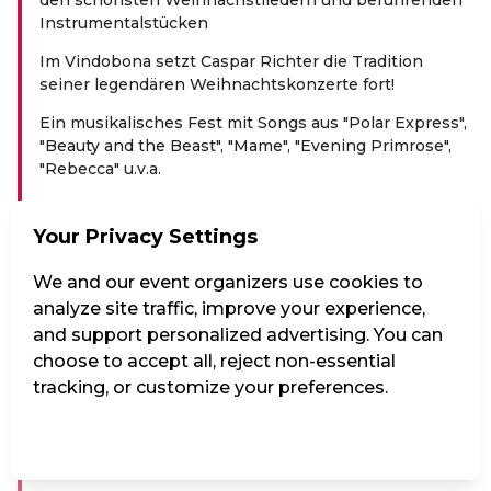
Instrumentalstücken
Im Vindobona setzt Caspar Richter die Tradition
seiner legendären Weihnachtskonzerte fort!
Ein musikalisches Fest mit Songs aus "Polar Express",
"Beauty and the Beast", "Mame", "Evening Primrose",
"Rebecca" u.v.a.
Mit den schönsten und beliebtesten
Weihnachtsliedern wie "Frosty the Snowman" (Walter
Your Privacy Settings
Rollins und Steve Nelson), "Somewhere in my
Memory" (John Williams), "It's beginning to look a lot
We and our event organizers use cookies to
like Christmas" (Meredith Wilson) oder dem Whitney
analyze site traffic, improve your experience,
Houston Hit "Who Would Imagine a King" (Mervn
and support personalized advertising. You can
Warren und Hallerin Hilton Hill)
choose to accept all, reject non-essential
Mit berührenden Instrumentalstücken aus
tracking, or customize your preferences.
Bernsteins "Mass", Bachs "H-Moll Suite" und einem
Solo für singende Säge!
Manage Settings
Reject all
Accept all
GASTRONOMIE: