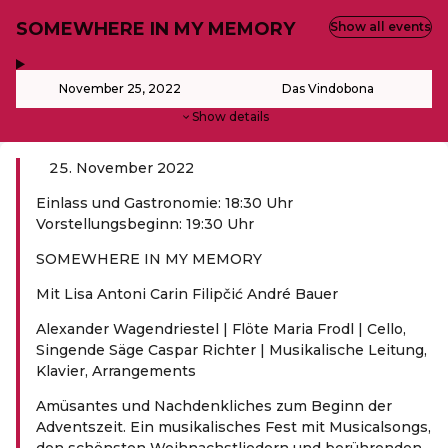
SOMEWHERE IN MY MEMORY
Show all events
,
-
November 25, 2022
Das Vindobona
Show details
November 2022
Einlass und Gastronomie: 18:30 Uhr
Vorstellungsbeginn: 19:30 Uhr
SOMEWHERE IN MY MEMORY
Mit Lisa Antoni Carin Filipčić André Bauer
Alexander Wagendriestel | Flöte Maria Frodl | Cello,
Singende Säge
Caspar Richter | Musikalische Leitung,
Klavier, Arrangements
Amüsantes und Nachdenkliches zum Beginn der
Adventszeit. Ein musikalisches Fest mit Musicalsongs,
den schönsten Weihnachstliedern und berührenden