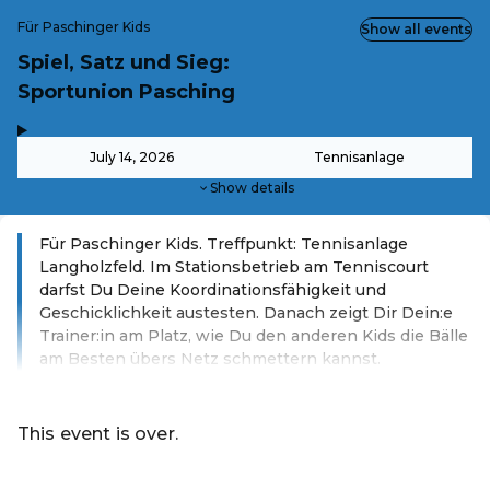
Für Paschinger Kids
Show all events
Spiel, Satz und Sieg:
Sportunion Pasching
,
-
July 14, 2026
Tennisanlage
Show details
Für Paschinger Kids. Treffpunkt: Tennisanlage
Langholzfeld. Im Stationsbetrieb am Tenniscourt
darfst Du Deine Koordinationsfähigkeit und
Geschicklichkeit austesten. Danach zeigt Dir Dein:e
Trainer:in am Platz, wie Du den anderen Kids die Bälle
am Besten übers Netz schmettern kannst.
Read more
This event is over.
Go to the current events of Ferienprogramm