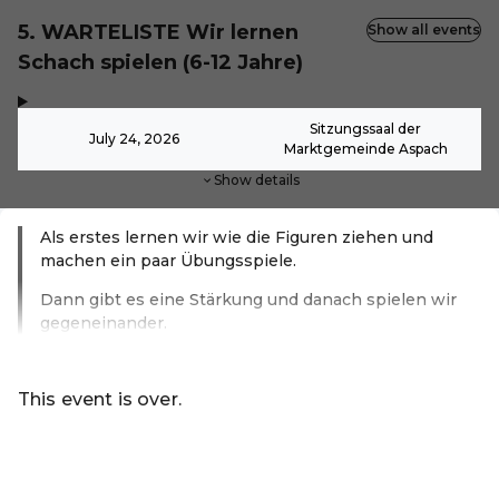
5. WARTELISTE Wir lernen
Show all events
Schach spielen (6-12 Jahre)
,
-
Sitzungssaal der
July 24, 2026
Marktgemeinde Aspach
Show details
Als erstes lernen wir wie die Figuren ziehen und
machen ein paar Übungsspiele.
Dann gibt es eine Stärkung und danach spielen wir
gegeneinander.
Read more
This event is over.
Go to the current events of Ferienprogramm Aspach
EN ·
English