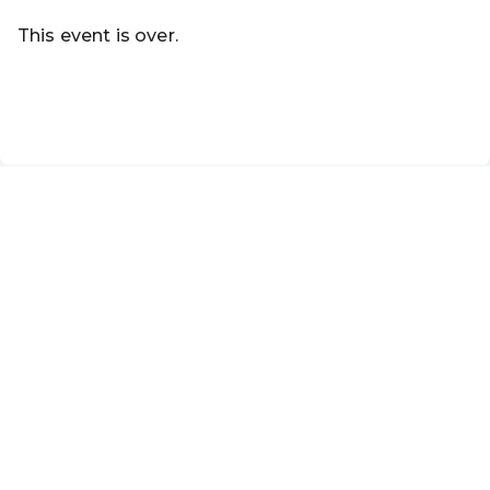
This event is over.
Go to the current events of Ferienprogramm Aspach
EN ·
English