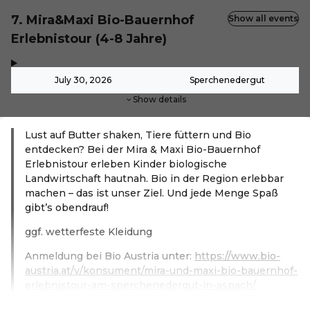
7. Mira&Maxi Bio-Bauernhof
Show all events
Erlebnistour (4-8 Jahre)
,
-
July 30, 2026
Sperchenedergut
Show details
Lust auf Butter shaken, Tiere füttern und Bio
entdecken? Bei der Mira & Maxi Bio-Bauernhof
Erlebnistour erleben Kinder biologische
Landwirtschaft hautnah. Bio in der Region erlebbar
machen – das ist unser Ziel. Und jede Menge Spaß
gibt’s obendrauf!
ggf. wetterfeste Kleidung
Anmeldung bei Bio Austria unter:
https://www.bio-
austria.at/v/konsument/mira-und-maxi-bio-bauernhof-
erlebnistour-am-sperchenedergut-in-aspach/
Read more