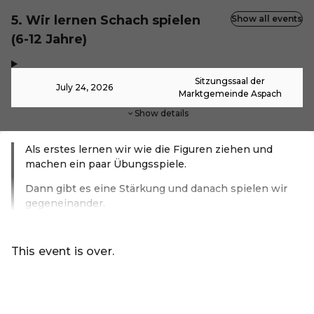
5. Wir lernen Schach spielen
Show all events
(6-12 Jahre)
,
-
Sitzungssaal der
July 24, 2026
Marktgemeinde Aspach
Show details
Als erstes lernen wir wie die Figuren ziehen und
machen ein paar Übungsspiele.
Dann gibt es eine Stärkung und danach spielen wir
gegeneinander.
Read more
This event is over.
Go to the current events of Ferienprogramm Aspach
EN ·
English