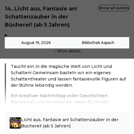
14. Licht aus, Fantasie an!
Show all events
Schattenzauber in der
Bücherei! (ab 5 Jahren)
,
-
August 19, 2026
Bibliothek Aspach
Show details
Taucht ein in die magische Welt von Licht und
Schatten! Gemeinsam basteln wir ein eigenes
Schattentheater und lassen fantasievolle Figuren auf
der Bühne lebendig werden.
Ein kreativer Nachmittag voller Geschichten,
Bastelspaß und leuchtender Ideen für Kinder.
Read more
Licht aus, Fantasie an! Schattenzauber in der
Bücherei! (ab 5 Jahren)