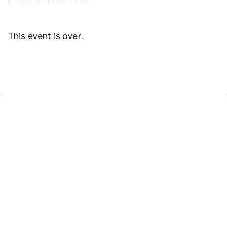
ooe.at
, 07755 7320
Read more
This event is over.
Go to the current events of Ferienprogramm Aspach
EN ·
English