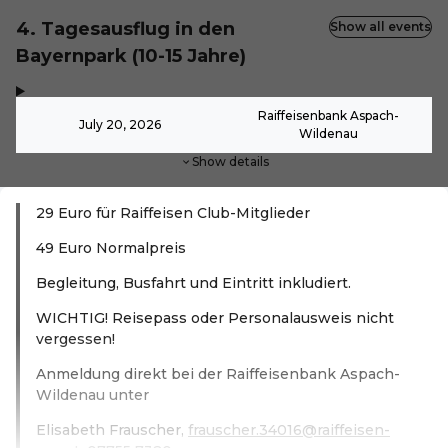
4. Tagesausflug in den
Show all events
Bayernpark (10-15 Jahre)
,
-
Raiffeisenbank Aspach-
July 20, 2026
Wildenau
Show details
29 Euro für Raiffeisen Club-Mitglieder
49 Euro Normalpreis
Begleitung, Busfahrt und Eintritt inkludiert.
WICHTIG! Reisepass oder Personalausweis nicht
vergessen!
Anmeldung direkt bei der Raiffeisenbank Aspach-
Wildenau unter
Elisabeth Frauscher,
frauscher.34016@raiffeisen-