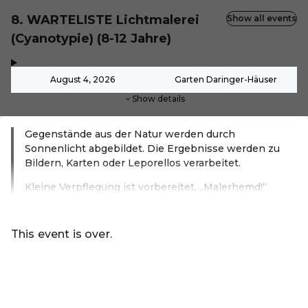
8. WARTELISTE Lichtmalerei
Show all events
(Cyanotypie) (8-12 Jahre)
,
-
August 4, 2026
Garten Daringer-Häuser
Show details
Gegenstände aus der Natur werden durch
Sonnenlicht abgebildet. Die Ergebnisse werden zu
Bildern, Karten oder Leporellos verarbeitet.
Kleine Verpflegung ist vorbereitet, „Malerhemd!“
Read more
This event is over.
Go to the current events of Ferienprogramm Aspach
EN ·
English