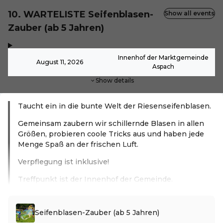
10. WARTELISTE Seifenblasen-
Show all events
Zauber (ab 5 Jahren)
,
-
Innenhof der Marktgemeinde
August 11, 2026
Aspach
Show details
Taucht ein in die bunte Welt der Riesenseifenblasen.
Gemeinsam zaubern wir schillernde Blasen in allen
Größen, probieren coole Tricks aus und haben jede
Menge Spaß an der frischen Luft.
Verpflegung ist inklusive!
Treffpunkt ist der Innenhof der Gemeinde.
Read more
Seifenblasen-Zauber (ab 5 Jahren)