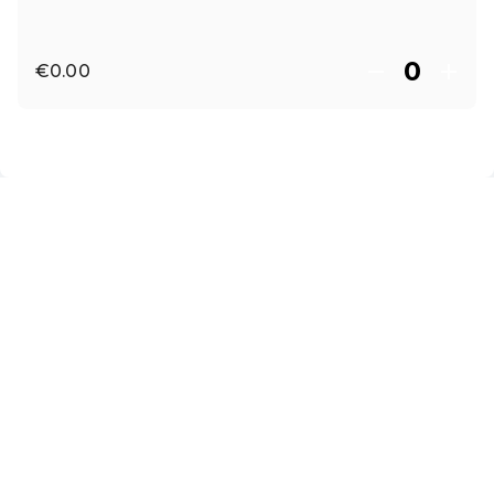
€0.00
EN ·
English