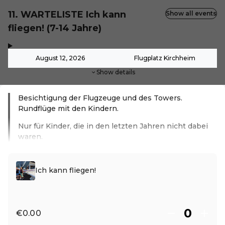
11. WARTELISTE Ich kann
Show all events
fliegen! (7-14 Jahre)
,
-
August 12, 2026
Flugplatz Kirchheim
Show details
Besichtigung der Flugzeuge und des Towers.
Rundflüge mit den Kindern.
Nur für Kinder, die in den letzten Jahren nicht dabei
waren.
Read more
Ich kann fliegen!
€0.00