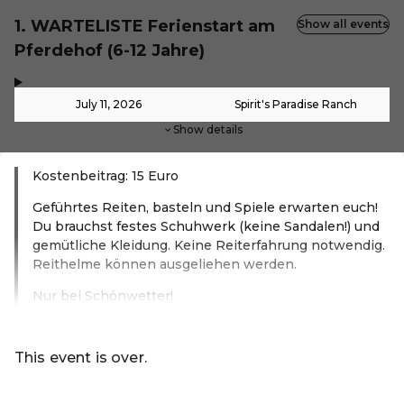
1. WARTELISTE Ferienstart am
Show all events
Pferdehof (6-12 Jahre)
,
-
July 11, 2026
Spirit's Paradise Ranch
Show details
Kostenbeitrag: 15 Euro
Geführtes Reiten, basteln und Spiele erwarten euch!
Du brauchst festes Schuhwerk (keine Sandalen!) und
gemütliche Kleidung. Keine Reiterfahrung notwendig.
Reithelme können ausgeliehen werden.
Nur bei Schönwetter!
Read more
This event is over.
Go to the current events of Ferienprogramm Aspach