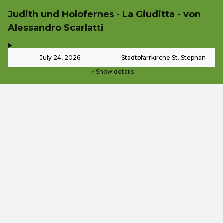
Judith und Holofernes - La Giuditta - von
Alessandro Scarlatti
,
-
July 24, 2026
Stadtpfarrkirche St. Stephan
Show details