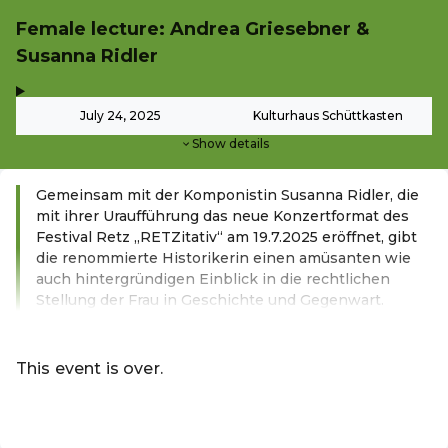
Female lecture: Andrea Griesebner &
Susanna Ridler
,
-
July 24, 2025
Kulturhaus Schüttkasten
Show details
Gemeinsam mit der Komponistin Susanna Ridler, die
mit ihrer Uraufführung das neue Konzertformat des
Festival Retz „RETZitativ“ am 19.7.2025 eröffnet, gibt
die renommierte Historikerin einen amüsanten wie
auch hintergründigen Einblick in die rechtlichen
Stellung der Frau in Geschichte und Gegenwart.
Read more
This event is over.
EN ·
English