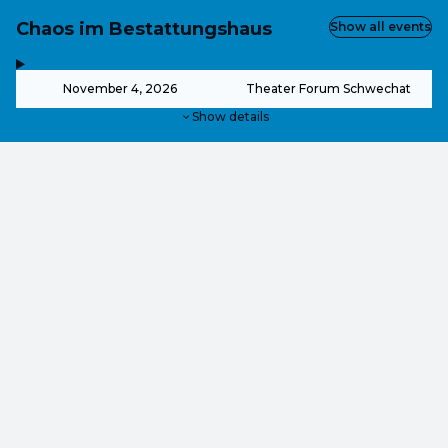
Chaos im Bestattungshaus
Show all events
,
-
November 4, 2026
Theater Forum Schwechat
Show details