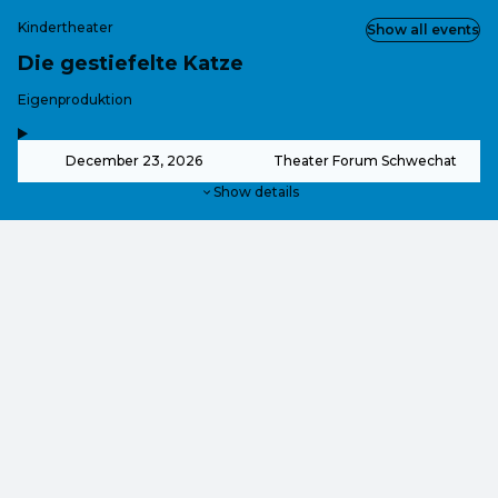
Kindertheater
Show all events
Die gestiefelte Katze
-
Eigenproduktion
,
-
December 23, 2026
Theater Forum Schwechat
Show details