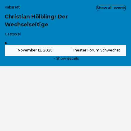
Kabarett
Show all events
Christian Hölbling: Der
Wechselseitige
-
Gastspiel
,
-
November 12, 2026
Theater Forum Schwechat
Show details