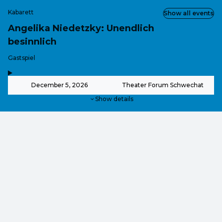
Kabarett
Show all events
Angelika Niedetzky: Unendlich
besinnlich
-
Gastspiel
,
-
December 5, 2026
Theater Forum Schwechat
Show details