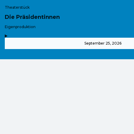
Theaterstück
Die Präsidentinnen
-
Eigenproduktion
,
-
September 25, 2026