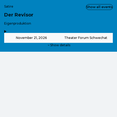
Satire
Show all events
Der Revisor
-
Eigenproduktion
,
-
November 21, 2026
Theater Forum Schwechat
Show details