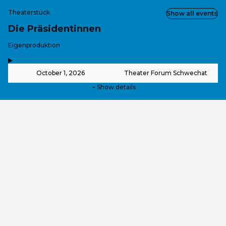
Theaterstück
Show all events
Die Präsidentinnen
-
Eigenproduktion
,
-
October 1, 2026
Theater Forum Schwechat
Show details