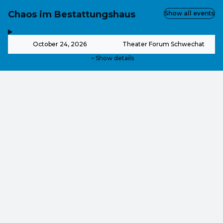
Chaos im Bestattungshaus
Show all events
,
-
October 24, 2026
Theater Forum Schwechat
Show details