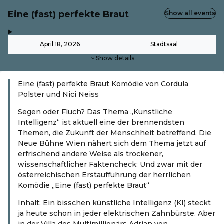
Eine (fast) perfekte Braut
Show all events
,
-
April 18, 2026
Stadtsaal
Show details
Eine (fast) perfekte Braut Komödie von Cordula
Polster und Nici Neiss
Segen oder Fluch? Das Thema „Künstliche
Intelligenz“ ist aktuell eine der brennendsten
Themen, die Zukunft der Menschheit betreffend. Die
Neue Bühne Wien nähert sich dem Thema jetzt auf
erfrischend andere Weise als trockener,
wissenschaftlicher Faktencheck: Und zwar mit der
österreichischen Erstaufführung der herrlichen
Komödie „Eine (fast) perfekte Braut“
Inhalt: Ein bisschen künstliche Intelligenz (KI) steckt
ja heute schon in jeder elektrischen Zahnbürste. Aber
in der Villa des Multimillionärs Adrian von