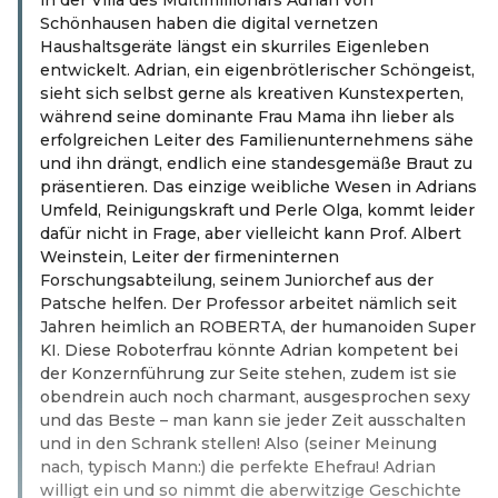
Schönhausen haben die digital vernetzen
Haushaltsgeräte längst ein skurriles Eigenleben
entwickelt. Adrian, ein eigenbrötlerischer Schöngeist,
sieht sich selbst gerne als kreativen Kunstexperten,
während seine dominante Frau Mama ihn lieber als
erfolgreichen Leiter des Familienunternehmens sähe
und ihn drängt, endlich eine standesgemäße Braut zu
präsentieren. Das einzige weibliche Wesen in Adrians
Umfeld, Reinigungskraft und Perle Olga, kommt leider
dafür nicht in Frage, aber vielleicht kann Prof. Albert
Weinstein, Leiter der firmeninternen
Forschungsabteilung, seinem Juniorchef aus der
Patsche helfen. Der Professor arbeitet nämlich seit
Jahren heimlich an ROBERTA, der humanoiden Super
KI. Diese Roboterfrau könnte Adrian kompetent bei
der Konzernführung zur Seite stehen, zudem ist sie
obendrein auch noch charmant, ausgesprochen sexy
und das Beste – man kann sie jeder Zeit ausschalten
und in den Schrank stellen! Also (seiner Meinung
nach, typisch Mann:) die perfekte Ehefrau! Adrian
willigt ein und so nimmt die aberwitzige Geschichte