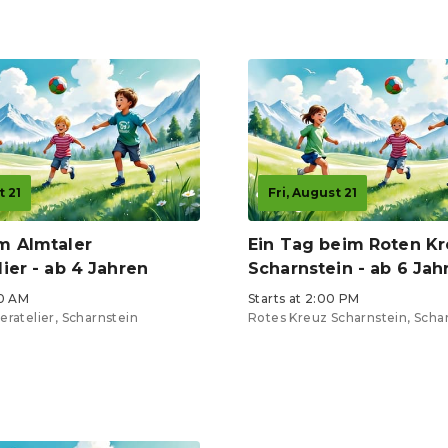
t 21
Fri, August 21
m Almtaler
Ein Tag beim Roten K
ier - ab 4 Jahren
Scharnstein - ab 6 Jah
00 AM
Starts at 2:00 PM
eratelier, Scharnstein
Rotes Kreuz Scharnstein, Scha
Tickets from €4