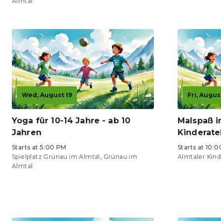
Almtal
Wed, August 19
Fri, Augus
Yoga für 10-14 Jahre - ab 10
Malspaß i
Jahren
Kinderatel
Starts at 5:00 PM
Starts at 10:
Spielplatz Grünau im Almtal, Grünau im
Almtaler Kind
Almtal
Tickets from €9