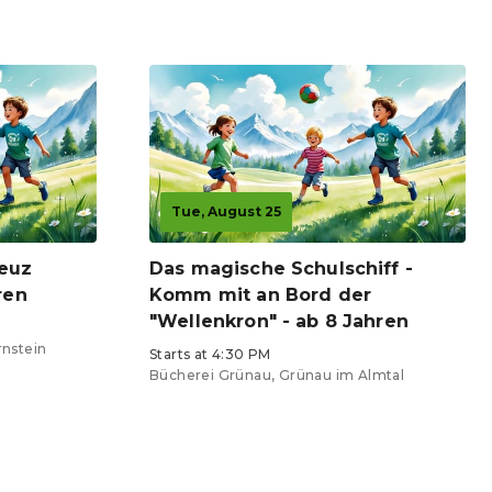
Tue, August 25
reuz
Das magische Schulschiff -
ren
Komm mit an Bord der
"Wellenkron" - ab 8 Jahren
rnstein
Starts at 4:30 PM
Bücherei Grünau, Grünau im Almtal
Tickets from €0