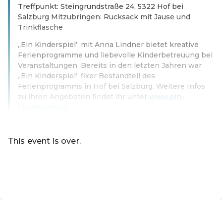
Treffpunkt: Steingrundstraße 24, 5322 Hof bei
Salzburg Mitzubringen: Rucksack mit Jause und
Trinkflasche
„Ein Kinderspiel“ mit Anna Lindner bietet kreative
Ferienprogramme und liebevolle Kinderbetreuung bei
Veranstaltungen. Bereits in den letzten Jahren war
„Ein Kinderspiel“ fixer Bestandteil des
Ferienprogramms in Hof bei Salzburg. Weitere Infos
zu ihren Angeboten findet ihr unter
www.ein-
kinderspiel.at
.
Read more
This event is over.
Go to the current events of Online-Shop
EN ·
English