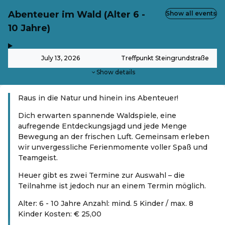
Abenteuer im Wald (Alter 6 -
Show all events
10 Jahre)
,
-
July 13, 2026
Treffpunkt Steingrundstraße
Show details
Raus in die Natur und hinein ins Abenteuer!
Dich erwarten spannende Waldspiele, eine
aufregende Entdeckungsjagd und jede Menge
Bewegung an der frischen Luft. Gemeinsam erleben
wir unvergessliche Ferienmomente voller Spaß und
Teamgeist.
Heuer gibt es zwei Termine zur Auswahl – die
Teilnahme ist jedoch nur an einem Termin möglich.
Alter: 6 - 10 Jahre
Anzahl: mind. 5 Kinder / max. 8
Kinder Kosten: € 25,00