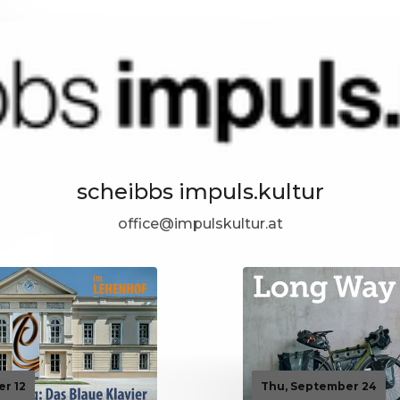
scheibbs impuls.kultur
office@impulskultur.at
er 12
Thu, September 24