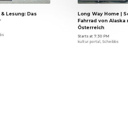
 & Lesung: Das
Long Way Home | S
r
Fahrrad von Alaska
Österreich
bs
Starts at 7:30 PM
kultur.portal, Scheibbs
5
Tickets from €10
EN ·
English