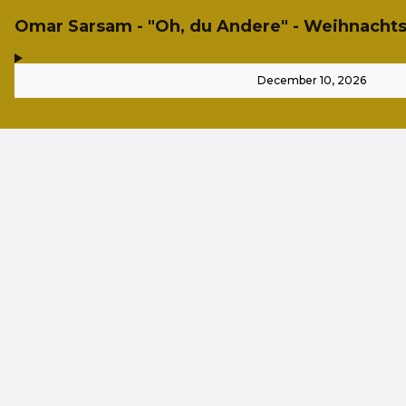
Omar Sarsam - "Oh, du Andere" - Weihnach
,
-
December 10, 2026