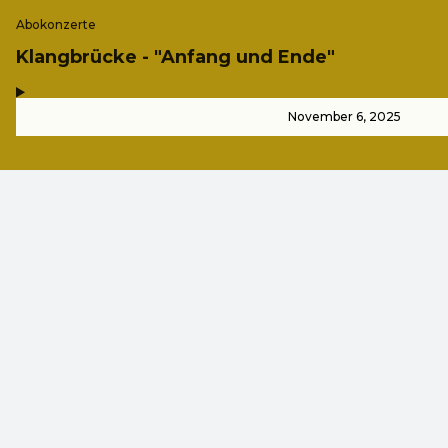
Abokonzerte
Klangbrücke - "Anfang und Ende"
,
-
November 6, 2025