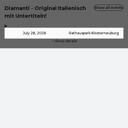
Diamanti - Original Italienisch
Show all events
mit Untertiteln!
,
-
July 28, 2026
Rathauspark Klosterneuburg
Show details