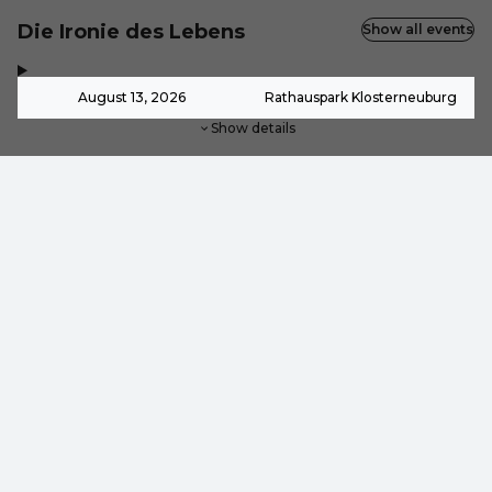
Die Ironie des Lebens
Show all events
,
-
August 13, 2026
Rathauspark Klosterneuburg
Show details