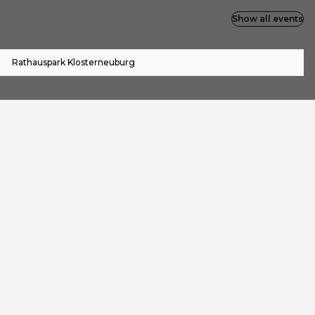
Show all events
Rathauspark Klosterneuburg