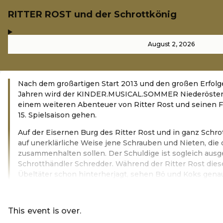
RITTER ROST und der Schrottkönig
,
-
August 2, 2026
Nach dem großartigen Start 2013 und den großen Erfolge
Jahren wird der KINDER.MUSICAL.SOMMER Niederösterr
einem weiteren Abenteuer von Ritter Rost und seinen F
15. Spielsaison gehen.
Auf der Eisernen Burg des Ritter Rost und in ganz Schrot
auf unerklärliche Weise jene Schrauben und Nieten, die 
zusammenhalten sollen. Der Schuldige ist sogleich aus
Schrotthändler Schredder. Während der Ritter Rost die
Übeltäter schon hinterherjagt, sehen Bö und Koks genau
Read more
This event is over.
Go to the current events of Online-S