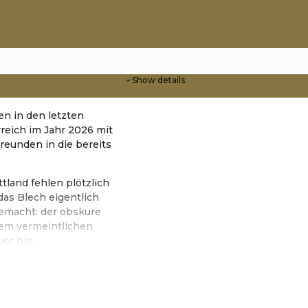
Show details
n in den letzten
eich im Jahr 2026 mit
reunden in die bereits
tland fehlen plötzlich
das Blech eigentlich
gemacht: der obskure
sem vermeintlichen
er hin.
hop KulturLangenlois