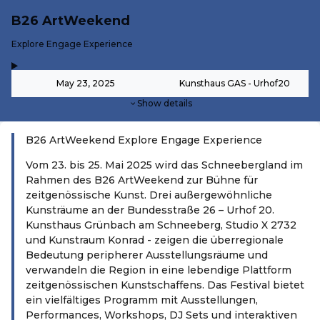
B26 ArtWeekend
-
Explore Engage Experience
,
-
May 23, 2025
Kunsthaus GAS - Urhof20
Show details
B26 ArtWeekend Explore Engage Experience
Vom 23. bis 25. Mai 2025 wird das Schneebergland im
Rahmen des B26 ArtWeekend zur Bühne für
zeitgenössische Kunst. Drei außergewöhnliche
Kunsträume an der Bundesstraße 26 – Urhof 20.
Kunsthaus Grünbach am Schneeberg, Studio X 2732
und Kunstraum Konrad - zeigen die überregionale
Bedeutung peripherer Ausstellungsräume und
verwandeln die Region in eine lebendige Plattform
zeitgenössischen Kunstschaffens. Das Festival bietet
ein vielfältiges Programm mit Ausstellungen,
Performances, Workshops, DJ Sets und interaktiven