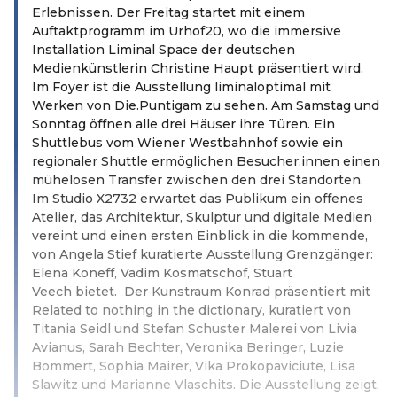
Erlebnissen. Der Freitag startet mit einem
Auftaktprogramm im Urhof20, wo die immersive
Installation Liminal Space der deutschen
Medienkünstlerin Christine Haupt präsentiert wird.
Im Foyer ist die Ausstellung liminaloptimal mit
Werken von Die.Puntigam zu sehen. Am Samstag und
Sonntag öffnen alle drei Häuser ihre Türen. Ein
Shuttlebus vom Wiener Westbahnhof sowie ein
regionaler Shuttle ermöglichen Besucher:innen einen
mühelosen Transfer zwischen den drei Standorten.
Im Studio X2732 erwartet das Publikum ein offenes
Atelier, das Architektur, Skulptur und digitale Medien
vereint und einen ersten Einblick in die kommende,
von Angela Stief kuratierte Ausstellung Grenzgänger:
Elena Koneff, Vadim Kosmatschof, Stuart
Veech bietet. Der Kunstraum Konrad präsentiert mit
Related to nothing in the dictionary, kuratiert von
Titania Seidl und Stefan Schuster Malerei von Livia
Avianus, Sarah Bechter, Veronika Beringer, Luzie
Bommert, Sophia Mairer, Vika Prokopaviciute, Lisa
Slawitz und Marianne Vlaschits. Die Ausstellung zeigt,