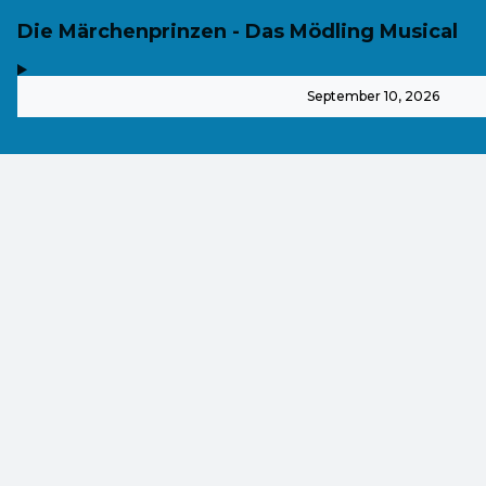
Die Märchenprinzen - Das Mödling Musical
,
-
September 10, 2026