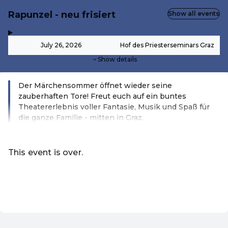
Rapunzel - neu frisiert
Show all events
,
-
July 26, 2026
Hof des Priesterseminars Graz
Show details
Der Märchensommer öffnet wieder seine
zauberhaften Tore! Freut euch auf ein buntes
Theatererlebnis voller Fantasie, Musik und Spaß für
die ganze Familie - mitten in Graz.
Read more
This event is over.
Go to the current events of Märchensommer
EN ·
English