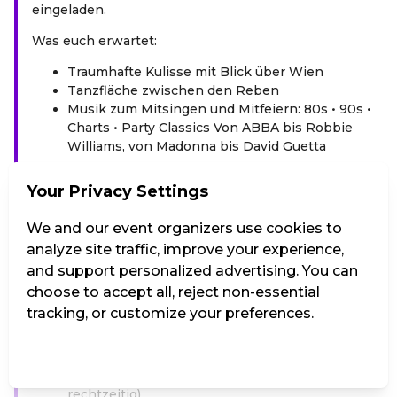
eingeladen.
Was euch erwartet:
Traumhafte Kulisse mit Blick über Wien
Tanzfläche zwischen den Reben
Musik zum Mitsingen und Mitfeiern: 80s • 90s •
Charts • Party Classics Von ABBA bis Robbie
Williams, von Madonna bis David Guetta
Für wen? Mamas und ihre Partner – egal ob Ehemann,
Your Privacy Settings
Freund oder Tanzbegleitung. Auch Freundinnen,
Schwestern und Lieblingsmenschen sind
We and our event organizers use cookies to
willkommen.
analyze site traffic, improve your experience,
Dresscode: Locker, lässig, sommerlich und tanzbereit.
and support personalized advertising. You can
choose to accept all, reject non-essential
Verpflegung: Feine Weine, erfrischende Drinks und
tracking, or customize your preferences.
herzhafte Schmankerl vom Buschenschank.
Gut zu wissen:
Manage Settings
Reject all
Accept all
Bei Schlechtwetter wird verschoben (Infos
rechtzeitig)