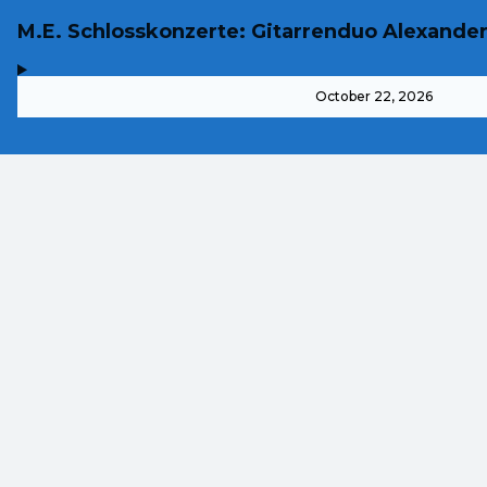
M.E. Schlosskonzerte: Gitarrenduo Alexande
,
-
October 22, 2026