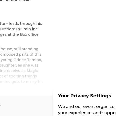
e – leads through his
uration: 1h15min incl
es at the Box office.
 house, still standing
composed parts of this
he young Prince Tamino,
daughter, as she was
ino receives a Magic
ot of exciting things
mino gets to marry his
Your Privacy Settings
t
We and our event organizers
your experience, and suppor