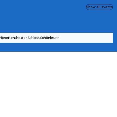
Show all events
rionettentheater Schloss Schönbrunn