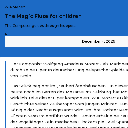
W.A.Mozart
The Magic Flute for children
-
The Composer guides through his opera.
,
-
December 4, 2026
Der Komponist Wolfgang Amadeus Mozart - als Marionett
durch seine Oper In deutscher Originalsprache Spieldaue
von 15min
Das Stück beginnt im „Zauberflötenhäuschen“. In diese
heute noch im Garten des Mozarteums Salzburg, hat Mo
wirklich Teile dieser Oper komponiert. W.A. Mozart erzä
Geschichte seiner Zauberoper vom jungen Prinzen Tami
Königin der Nacht ausgesandt wird um ihre Tochter Pami
Fürsten Sarastro entführt wurde. Tamino erhält eine Zau
der Vogelfänger - ein magisches Glockenspiel. Viel Span
Papageno seine Papagena bekommt und Prinz Tamino s