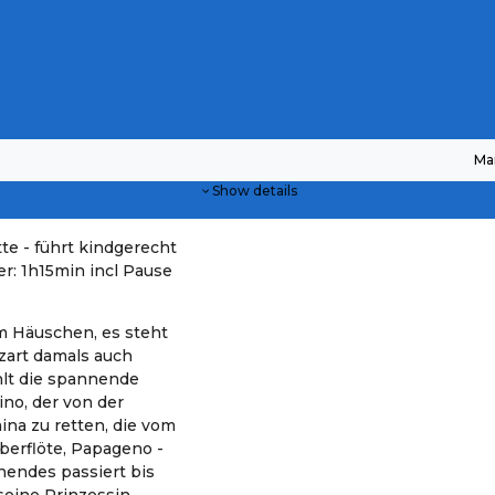
Ma
Show details
e - führt kindgerecht
r: 1h15min incl Pause
m Häuschen, es steht
zart damals auch
hlt die spannende
no, der von der
na zu retten, die vom
berflöte, Papageno -
nendes passiert bis
eine Prinzessin