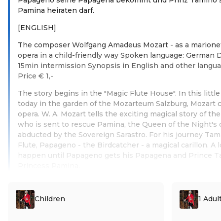
Pamina heiraten darf.
[ENGLISH]
The composer Wolfgang Amadeus Mozart - as a marionett
opera in a child-friendly way Spoken language: German D
15min intermission Synopsis in English and other languag
Price € 1,-
The story begins in the "Magic Flute House". In this little
today in the garden of the Mozarteum Salzburg, Mozart 
opera. W. A. Mozart tells the exciting magical story of t
who is sent to rescue Pamina, the Queen of the Night's 
abducted by the Sovereign Sarastro. For his journey Tam
Flute, Papageno - the Birdcatcher - a magical carillon. A l
happen until Papageno gets his Papagena and Prince Ta
Princess Pamina.
Read more
Children
1 Adul