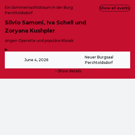
Ein Sommernachtstraum in der Burg
Show all events
Perchtoldsdorf
Silvio Samoni, Iva Schell und
Zoryana Kushpler
-
singen Operette und populäre Klassik
,
-
Neuer Burgsaal
June 4, 2026
Perchtoldsdorf
Show details