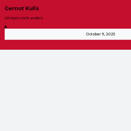
Gernot Kulis
-
Ich kann nicht anders
,
-
October 9, 2025